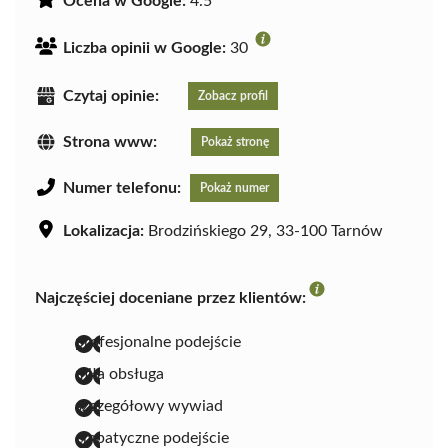
Ocena w Google:
4.5
Liczba opinii w Google:
30
Czytaj opinie:
Zobacz profil
Strona www:
Pokaż stronę
Numer telefonu:
Pokaż numer
Lokalizacja:
Brodzińskiego 29, 33-100 Tarnów
Najczęściej doceniane przez klientów:
profesjonalne podejście
miła obsługa
szczegółowy wywiad
empatyczne podejście