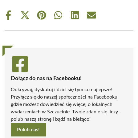
Share
Share
Share
Share
Share
Share
on
on
on
on
on
on
Facebook
X
Pinterest
WhatsApp
LinkedIn
Email
(Twitter)
Dołącz do nas na Facebooku!
Odkrywaj, dyskutuj i dziel się tym co najlepsze!
Przyłącz się do naszej społeczności na Facebooku,
gdzie możesz dowiedzieć się więcej o lokalnych
wydarzeniach w Szczucinie. Twoje zdanie się liczy -
polub naszą stronę i bądź na bieżąco!
Polub nas!