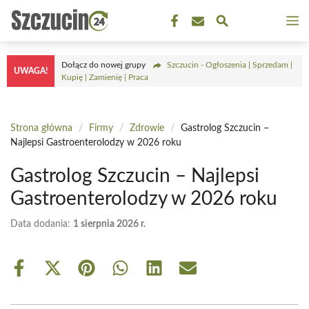
Przejdź
M
do
treści
Dołącz do nowej grupy
Szczucin - Ogłoszenia | Sprzedam |
UWAGA!
Kupię | Zamienię | Praca
Strona główna
/
Firmy
/
Zdrowie
/
Gastrolog Szczucin –
Najlepsi Gastroenterolodzy w 2026 roku
Gastrolog Szczucin – Najlepsi
Gastroenterolodzy w 2026 roku
Data dodania:
1 sierpnia 2026 r.
Share
Share
Share
Share
Share
Share
on
on
on
on
on
on
Facebook
X
Pinterest
WhatsApp
LinkedIn
Email
(Twitter)