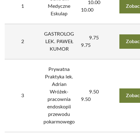
10.00
1
Medyczne
Zobac
10.00
Eskulap
GASTROLOG
9.75
2
LEK. PAWEŁ
Zobac
9.75
KUMOR
Prywatna
Praktyka lek.
Adrian
Wróżek-
9.50
3
Zobac
pracownia
9.50
endoskopii
przewodu
pokarmowego