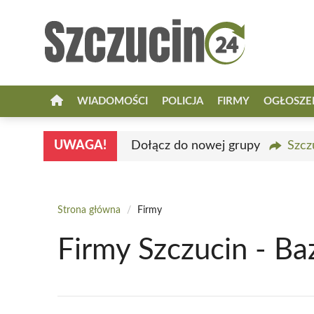
Przejdź
do
treści
WIADOMOŚCI
POLICJA
FIRMY
OGŁOSZE
UWAGA!
Dołącz do nowej grupy
Szcz
Strona główna
/
Firmy
Firmy Szczucin - Ba