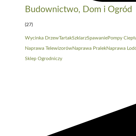
Budownictwo, Dom i Ogród
(27)
Wycinka Drzew
Tartak
Szklarz
Spawanie
Pompy Ciepł
Naprawa Telewizorów
Naprawa Pralek
Naprawa Lod
Sklep Ogrodniczy