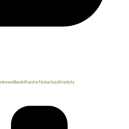
unkowe
Banki
Kantor
Notariusz
Kredyty