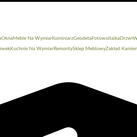
a
Okna
Meble Na Wymiar
Kominiarz
Geodeta
Fotowoltaika
Drzwi
W
ówek
Kuchnie Na Wymiar
Remonty
Sklep Meblowy
Zakład Kamien