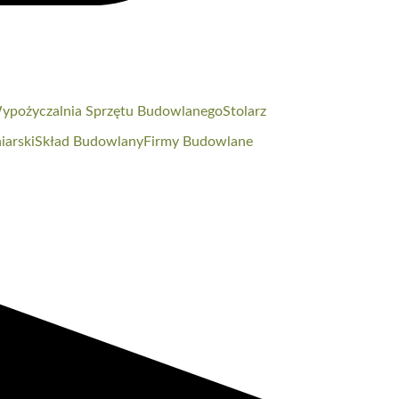
ypożyczalnia Sprzętu Budowlanego
Stolarz
iarski
Skład Budowlany
Firmy Budowlane