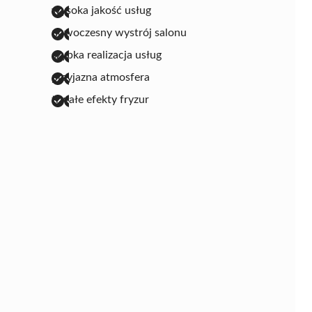
wysoka jakość usług
nowoczesny wystrój salonu
szybka realizacja usług
przyjazna atmosfera
trwałe efekty fryzur