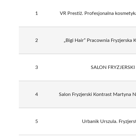
1
VR Prestiż. Profesjonalna kosmetyka
2
„Bigi Hair” Pracownia Fryzjerska 
3
SALON FRYZJERSKI
4
Salon Fryzjerski Kontrast Martyna
5
Urbanik Urszula. Fryzjer