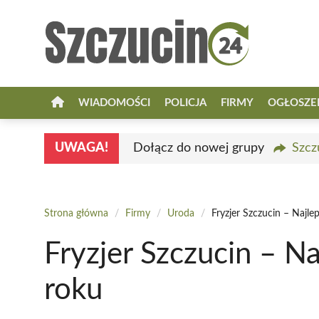
Przejdź
do
treści
WIADOMOŚCI
POLICJA
FIRMY
OGŁOSZE
UWAGA!
Dołącz do nowej grupy
Szcz
Strona główna
/
Firmy
/
Uroda
/
Fryzjer Szczucin – Najl
Fryzjer Szczucin – N
roku