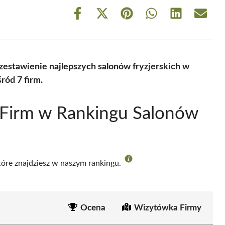
Share
Share
Share
Share
Share
Share
on
on
on
on
on
on
Facebook
X
Pinterest
WhatsApp
LinkedIn
Email
(Twitter)
zestawienie najlepszych salonów fryzjerskich w
ród 7 firm.
 Firm w Rankingu Salonów
które znajdziesz w naszym rankingu.
Ocena
Wizytówka Firmy