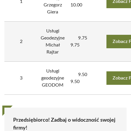
1
Zobacz 
Grzegorz
10.00
Giera
Usługi
Geodezyjne
9.75
2
Zobacz 
Michał
9.75
Rajtar
Usługi
9.50
3
geodezyjne
Zobacz 
9.50
GEODOM
Przedsiębiorco! Zadbaj o widoczność swojej
firmy!