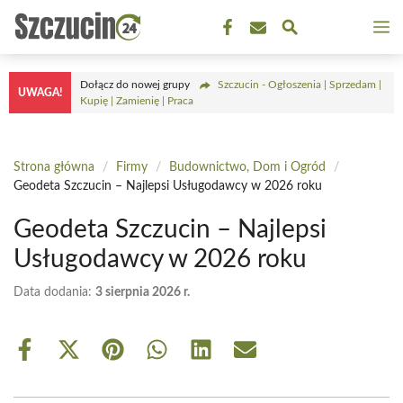
Przejdź
M
do
treści
Dołącz do nowej grupy
Szczucin - Ogłoszenia | Sprzedam |
UWAGA!
Kupię | Zamienię | Praca
Strona główna
/
Firmy
/
Budownictwo, Dom i Ogród
/
Geodeta Szczucin – Najlepsi Usługodawcy w 2026 roku
Geodeta Szczucin – Najlepsi
Usługodawcy w 2026 roku
Data dodania:
3 sierpnia 2026 r.
Share
Share
Share
Share
Share
Share
on
on
on
on
on
on
Facebook
X
Pinterest
WhatsApp
LinkedIn
Email
(Twitter)