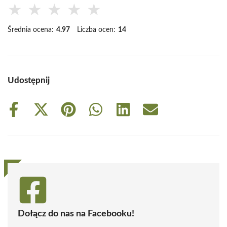
★
★
★
★
★
Średnia ocena:
4.97
Liczba ocen:
14
Udostępnij
Share
Share
Share
Share
Share
Share
on
on
on
on
on
on
Facebook
X
Pinterest
WhatsApp
LinkedIn
Email
(Twitter)
Dołącz do nas na Facebooku!