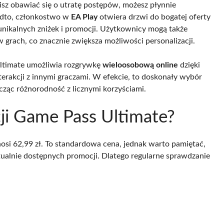
sz obawiać się o utratę postępów, możesz płynnie
adto, członkostwo w
EA Play
otwiera drzwi do bogatej oferty
 unikalnych zniżek i promocji. Użytkownicy mogą także
 grach, co znacznie zwiększa możliwości personalizacji.
Ultimate umożliwia rozgrywkę
wieloosobową online
dzięki
terakcji z innymi graczami. W efekcie, to doskonały wybór
cząc różnorodność z licznymi korzyściami.
cji Game Pass Ultimate?
si 62,99 zł. To standardowa cena, jednak warto pamiętać,
ktualnie dostępnych promocji. Dlatego regularne sprawdzanie