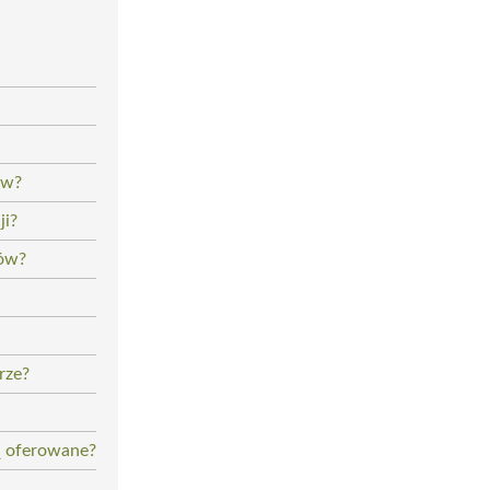
ów?
ji?
ków?
rze?
są oferowane?