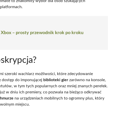
ltimate to znakomity wybór dla osób szukających
platformach.
 Xbox – prosty przewodnik krok po kroku
bskrypcja?
mi szeroki wachlarz możliwości, które zdecydowanie
ię dostęp do imponującej
biblioteki gier
zarówno na konsole,
tytułów, w tym tych popularnych oraz mniej znanych perełek.
już w dniu ich premiery, co pozwala na bieżąco odkrywać
chmurze
na urządzeniach mobilnych to ogromny plus, który
owolnym miejscu.