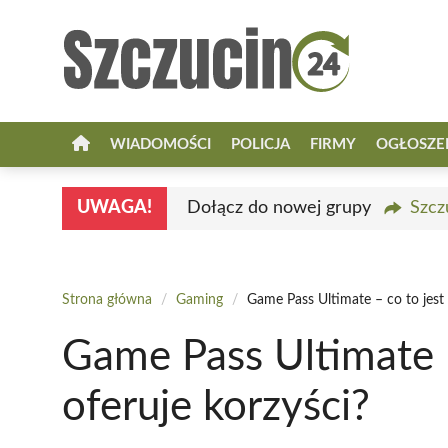
Przejdź
do
treści
WIADOMOŚCI
POLICJA
FIRMY
OGŁOSZE
UWAGA!
Dołącz do nowej grupy
Szcz
Strona główna
/
Gaming
/
Game Pass Ultimate – co to jest i
Game Pass Ultimate – 
oferuje korzyści?