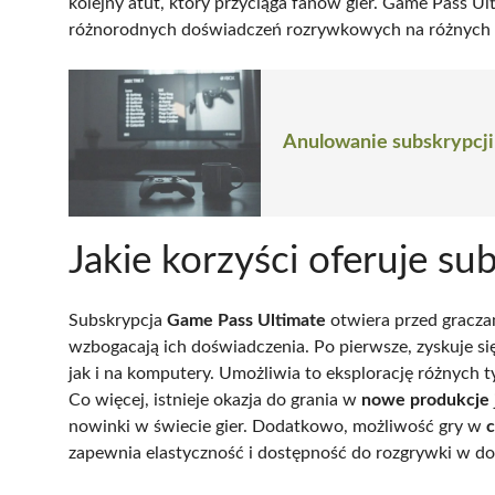
kolejny atut, który przyciąga fanów gier. Game Pass U
różnorodnych doświadczeń rozrywkowych na różnych 
Anulowanie subskrypcji
Jakie korzyści oferuje su
Subskrypcja
Game Pass Ultimate
otwiera przed gracza
wzbogacają ich doświadczenia. Po pierwsze, zyskuje s
jak i na komputery. Umożliwia to eksplorację różnych 
Co więcej, istnieje okazja do grania w
nowe produkcje
nowinki w świecie gier. Dodatkowo, możliwość gry w
zapewnia elastyczność i dostępność do rozgrywki w d