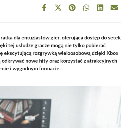
Share
Share
Share
Share
Share
Share
on
on
on
on
on
on
Facebook
X
Pinterest
WhatsApp
LinkedIn
Email
(Twitter)
atka dla entuzjastów gier, oferująca dostęp do setek
ięki tej usłudze gracze mogą nie tylko pobierać
 się ekscytującą rozgrywką wieloosobową dzięki Xbox
ą odkrywać nowe hity oraz korzystać z atrakcyjnych
cenie i wygodnym formacie.