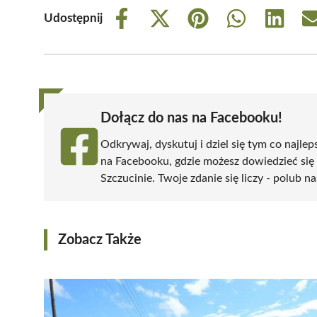
Udostępnij
Share
Share
Share
Share
Share
on
on
on
on
on
Facebook
X
Pinterest
WhatsApp
LinkedIn
(Twitter)
Dołącz do nas na Facebooku!
Odkrywaj, dyskutuj i dziel się tym co najlep
na Facebooku, gdzie możesz dowiedzieć się
Szczucinie. Twoje zdanie się liczy - polub na
Zobacz Także