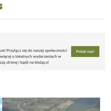
Share
on
Email
sze! Przyłącz się do naszej społeczności
Polub nas!
 więcej o lokalnych wydarzeniach w
szą stronę i bądź na bieżąco!