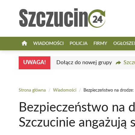
Przejdź
do
treści
WIADOMOŚCI
POLICJA
FIRMY
OGŁOSZE
UWAGA!
Dołącz do nowej grupy
Szcz
Strona główna
/
Wiadomości
/
Bezpieczeństwo na drodze: 
Bezpieczeństwo na d
Szczucinie angażują 