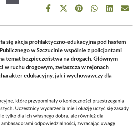
Share
Share
Share
Share
Share
Share
on
on
on
on
on
on
Facebook
X
Pinterest
WhatsApp
LinkedIn
Email
(Twitter)
ła się akcja profilaktyczno-edukacyjna pod hasłem
 Publicznego w Szczucinie wspólnie z policjantami
na temat bezpieczeństwa na drogach. Głównym
ci w ruchu drogowym, zwłaszcza w rejonach
o charakter edukacyjny, jak i wychowawczy dla
acyjne, które przypominały o konieczności przestrzegania
zych. Uczestnicy wydarzenia mieli okazję uczyć się zasady
 tylko dla ich własnego dobra, ale również dla
ię ambasadorami odpowiedzialności, zwracając uwagę