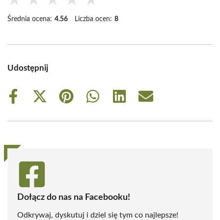
★
★
★
★
★
Średnia ocena:
4.56
Liczba ocen:
8
Udostępnij
Share
Share
Share
Share
Share
Share
on
on
on
on
on
on
Facebook
X
Pinterest
WhatsApp
LinkedIn
Email
(Twitter)
Dołącz do nas na Facebooku!
Odkrywaj, dyskutuj i dziel się tym co najlepsze!