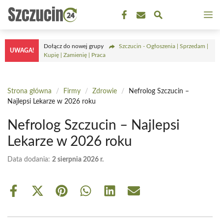
Przejdź
M
do
treści
Dołącz do nowej grupy
Szczucin - Ogłoszenia | Sprzedam |
UWAGA!
Kupię | Zamienię | Praca
Strona główna
/
Firmy
/
Zdrowie
/
Nefrolog Szczucin –
Najlepsi Lekarze w 2026 roku
Nefrolog Szczucin – Najlepsi
Lekarze w 2026 roku
Data dodania:
2 sierpnia 2026 r.
Share
Share
Share
Share
Share
Share
on
on
on
on
on
on
Facebook
X
Pinterest
WhatsApp
LinkedIn
Email
(Twitter)