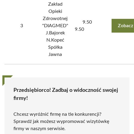
Zakład
Opieki
Zdrowotnej
9.50
3
"DIAGMED"
Zobacz
9.50
J.Bajorek
N.Kopeć
Spółka
Jawna
Przedsiębiorco! Zadbaj o widoczność swojej
firmy!
Chcesz wyróżnić firmę na tle konkurencji?
Sprawdź jak możesz wypromować wizytówkę
firmy w naszym serwisie.