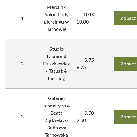
Pierci.nk
Salon body
10.00
1
Zobacz
piercingu w
10.00
Tarnowie
Studio
Diamond
9.75
2
Duszkiewicz
Zobacz
9.75
- Tatuaż &
Piercing
Gabinet
kosmetyczny
Beata
9.50
3
Zobacz
Kądzielawa
9.50
Dąbrowa
Tarnowska