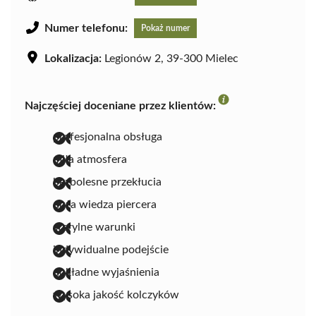
Numer telefonu:
Pokaż numer
Lokalizacja:
Legionów 2, 39-300 Mielec
Najczęściej doceniane przez klientów:
profesjonalna obsługa
miła atmosfera
bezbolesne przekłucia
duża wiedza piercera
sterylne warunki
indywidualne podejście
dokładne wyjaśnienia
wysoka jakość kolczyków