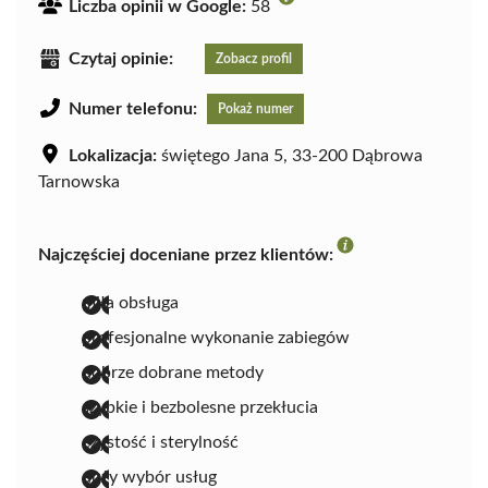
Liczba opinii w Google:
58
Czytaj opinie:
Zobacz profil
Numer telefonu:
Pokaż numer
Lokalizacja:
świętego Jana 5, 33-200 Dąbrowa
Tarnowska
Najczęściej doceniane przez klientów:
miła obsługa
profesjonalne wykonanie zabiegów
dobrze dobrane metody
szybkie i bezbolesne przekłucia
czystość i sterylność
duży wybór usług