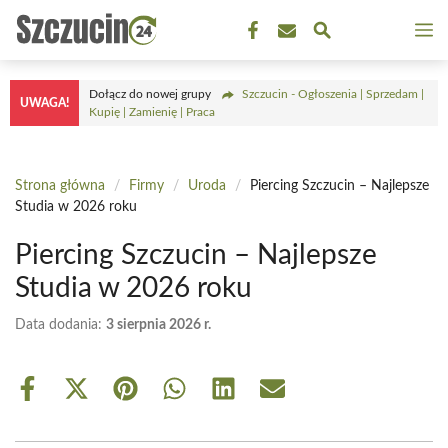
Przejdź
M
do
treści
Dołącz do nowej grupy
Szczucin - Ogłoszenia | Sprzedam |
UWAGA!
Kupię | Zamienię | Praca
Strona główna
/
Firmy
/
Uroda
/
Piercing Szczucin – Najlepsze
Studia w 2026 roku
Piercing Szczucin – Najlepsze
Studia w 2026 roku
Data dodania:
3 sierpnia 2026 r.
Share
Share
Share
Share
Share
Share
on
on
on
on
on
on
Facebook
X
Pinterest
WhatsApp
LinkedIn
Email
(Twitter)