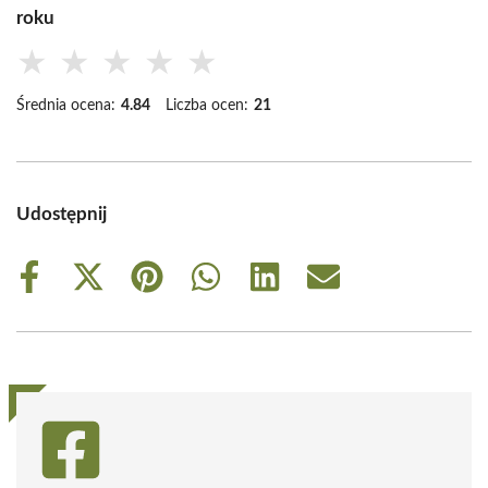
roku
★
★
★
★
★
Średnia ocena:
4.84
Liczba ocen:
21
Udostępnij
Share
Share
Share
Share
Share
Share
on
on
on
on
on
on
Facebook
X
Pinterest
WhatsApp
LinkedIn
Email
(Twitter)