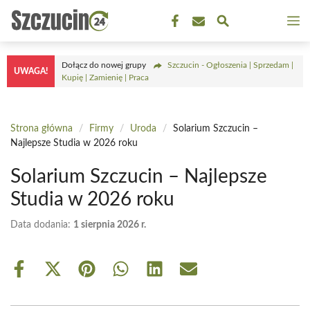
Przejdź
M
do
treści
Dołącz do nowej grupy
Szczucin - Ogłoszenia | Sprzedam |
UWAGA!
Kupię | Zamienię | Praca
Strona główna
/
Firmy
/
Uroda
/
Solarium Szczucin –
Najlepsze Studia w 2026 roku
Solarium Szczucin – Najlepsze
Studia w 2026 roku
Data dodania:
1 sierpnia 2026 r.
Share
Share
Share
Share
Share
Share
on
on
on
on
on
on
Facebook
X
Pinterest
WhatsApp
LinkedIn
Email
(Twitter)