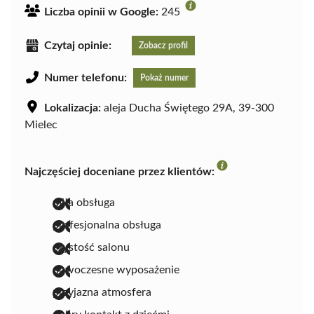
Liczba opinii w Google:
245
Czytaj opinie:
Zobacz profil
Numer telefonu:
Pokaż numer
Lokalizacja:
aleja Ducha Świętego 29A, 39-300
Mielec
Najczęściej doceniane przez klientów:
miła obsługa
profesjonalna obsługa
czystość salonu
nowoczesne wyposażenie
przyjazna atmosfera