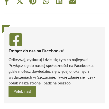
Share
Share
Share
Share
Share
Share
on
on
on
on
on
on
Facebook
X
Pinterest
WhatsApp
LinkedIn
Email
(Twitter)
Dołącz do nas na Facebooku!
Odkrywaj, dyskutuj i dziel się tym co najlepsze!
Przyłącz się do naszej społeczności na Facebooku,
gdzie możesz dowiedzieć się więcej o lokalnych
wydarzeniach w Szczucinie. Twoje zdanie się liczy -
polub naszą stronę i bądź na bieżąco!
Polub nas!