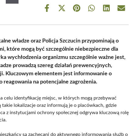
Share
Share
Share
Share
Share
Share
on
on
on
on
on
on
Facebook
X
Pinterest
WhatsApp
LinkedIn
Email
(Twitter)
lne władze oraz Policja Szczucin przypominają o
i, które mogą być szczególnie niebezpieczne dla
yka wychłodzenia organizmu szczególnie ważne jest,
ładze prowadzą szereg działań prewencyjnych,
cji. Kluczowym elementem jest informowanie o
o reagowania na potencjalne zagrożenia.
 na celu identyfikację miejsc, w których mogą przebywać
takie lokalizacje oraz informują je o placówkach, gdzie
a z instytucjami ochrony społecznej odgrywa kluczową rolę
ia.
mieszkańcy są zachęcani do aktywnego informowania służb o