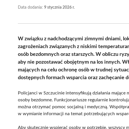
Data dodania:
9 stycznia 2026 r.
W związku z nadchodzącymi zimnymi dniami, loka
zagrożeniach związanych z niskimi temperaturam
osób bezdomnych oraz starszych. W obliczu ryz
aby nie pozostawać obojętnym na los innych. W
mających na celu ochronę osób w trudnej sytua
dostępnych formach wsparcia oraz zachęcanie d
Policjanci w Szczucinie intensyfikują działania mające
osoby bezdomne. Funkcjonariusze regularnie kontrolują 
można otrzymać pomoc socjalną i medyczną. Współprac
w wymianie informacji na temat potrzebujących wsparc
Aby skutecznie wspierać osoby w potrzebie, wszyscy 