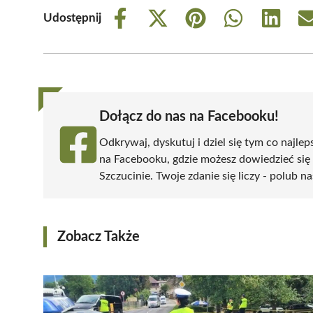
Udostępnij
Share
Share
Share
Share
Share
on
on
on
on
on
Facebook
X
Pinterest
WhatsApp
LinkedIn
(Twitter)
Dołącz do nas na Facebooku!
Odkrywaj, dyskutuj i dziel się tym co najlep
na Facebooku, gdzie możesz dowiedzieć się
Szczucinie. Twoje zdanie się liczy - polub na
Zobacz Także