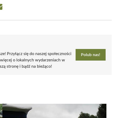
Share
on
Email
sze! Przyłącz się do naszej społeczności
Polub nas!
 więcej o lokalnych wydarzeniach w
szą stronę i bądź na bieżąco!