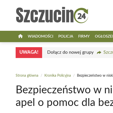
Przejdź
do
treści
WIADOMOŚCI
POLICJA
FIRMY
OGŁOSZE
UWAGA!
Dołącz do nowej grupy
Szcz
Strona główna
/
Kronika Policyjna
/
Bezpieczeństwo w nisk
Bezpieczeństwo w ni
apel o pomoc dla b