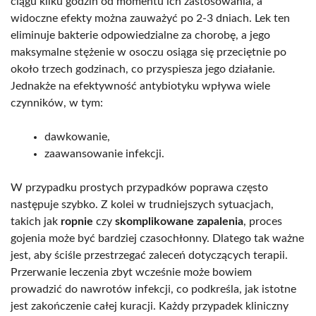
ciągu kilku godzin od momentu ich zastosowania, a
widoczne efekty można zauważyć po 2-3 dniach. Lek ten
eliminuje bakterie odpowiedzialne za chorobę, a jego
maksymalne stężenie w osoczu osiąga się przeciętnie po
około trzech godzinach, co przyspiesza jego działanie.
Jednakże na efektywność antybiotyku wpływa wiele
czynników, w tym:
dawkowanie,
zaawansowanie infekcji.
W przypadku prostych przypadków poprawa często
następuje szybko. Z kolei w trudniejszych sytuacjach,
takich jak
ropnie
czy
skomplikowane zapalenia
, proces
gojenia może być bardziej czasochłonny. Dlatego tak ważne
jest, aby ściśle przestrzegać zaleceń dotyczących terapii.
Przerwanie leczenia zbyt wcześnie może bowiem
prowadzić do nawrotów infekcji, co podkreśla, jak istotne
jest zakończenie całej kuracji. Każdy przypadek kliniczny