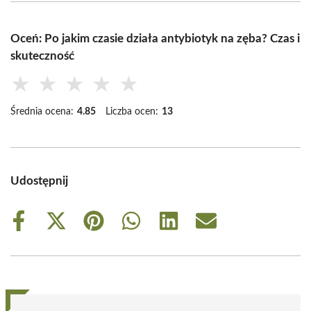
Oceń: Po jakim czasie działa antybiotyk na zęba? Czas i
skuteczność
★
★
★
★
★
Średnia ocena:
4.85
Liczba ocen:
13
Udostępnij
Share
Share
Share
Share
Share
Share
on
on
on
on
on
on
Facebook
X
Pinterest
WhatsApp
LinkedIn
Email
(Twitter)