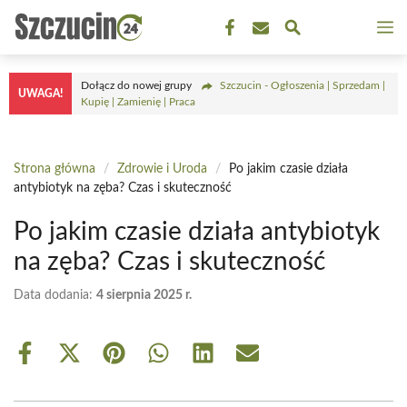
Przejdź
M
do
treści
Dołącz do nowej grupy
Szczucin - Ogłoszenia | Sprzedam |
UWAGA!
Kupię | Zamienię | Praca
Strona główna
/
Zdrowie i Uroda
/
Po jakim czasie działa
antybiotyk na zęba? Czas i skuteczność
Po jakim czasie działa antybiotyk
na zęba? Czas i skuteczność
Data dodania:
4 sierpnia 2025 r.
Share
Share
Share
Share
Share
Share
on
on
on
on
on
on
Facebook
X
Pinterest
WhatsApp
LinkedIn
Email
(Twitter)