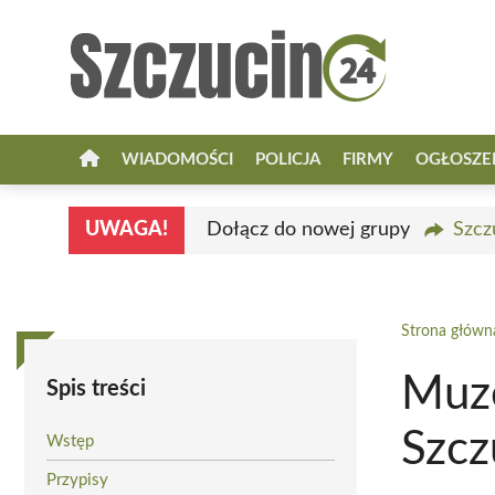
Przejdź
do
treści
WIADOMOŚCI
POLICJA
FIRMY
OGŁOSZE
UWAGA!
Dołącz do nowej grupy
Szcz
Strona główn
Muz
Spis treści
Szcz
Wstęp
Przypisy