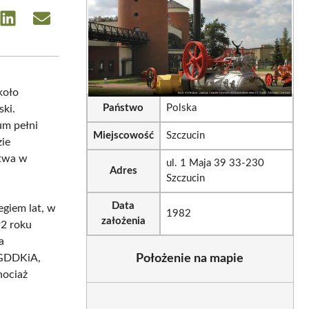
e
Share
Share
on
on
sApp
LinkedIn
Email
koło
Państwo
Polska
ski.
um pełni
Miejscowość
Szczucin
zie
ctwa w
ul. 1 Maja 39 33-230
Adres
Szczucin
Data
egiem lat, w
1982
założenia
92 roku
a
 GDDKiA,
Położenie na mapie
hociaż