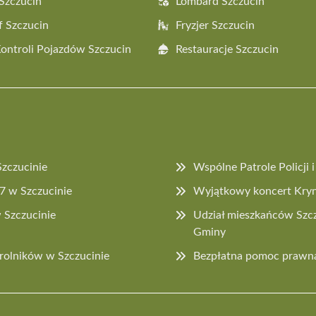
Szczucin
Lombard Szczucin
f Szczucin
Fryzjer Szczucin
Kontroli Pojazdów Szczucin
Restauracje Szczucin
Szczucinie
Wspólne Patrole Policji
27 w Szczucinie
Wyjątkowy koncert Kryn
 Szczucinie
Udział mieszkańców Szcz
Gminy
rolników w Szczucinie
Bezpłatna pomoc prawna