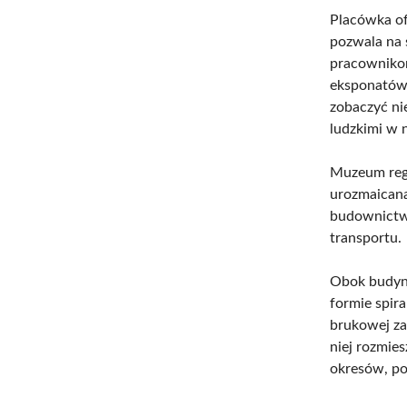
Placówka of
pozwala na 
pracowniko
eksponatów
zobaczyć ni
ludzkimi w 
Muzeum regu
urozmaicana
budownictwe
transportu.
Obok budyn
formie spira
brukowej za
niej rozmie
okresów, po