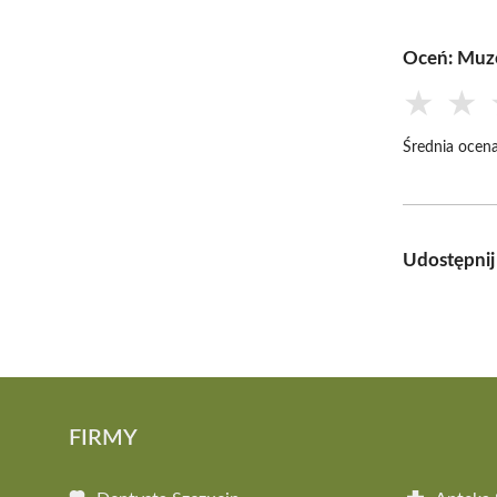
Oceń: Muz
★
★
Średnia ocena
Udostępnij
FIRMY