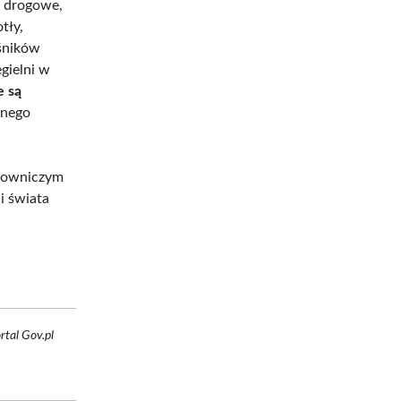
a drogowe,
tły,
ośników
egielni w
e są
lnego
alowniczym
i świata
rtal Gov.pl