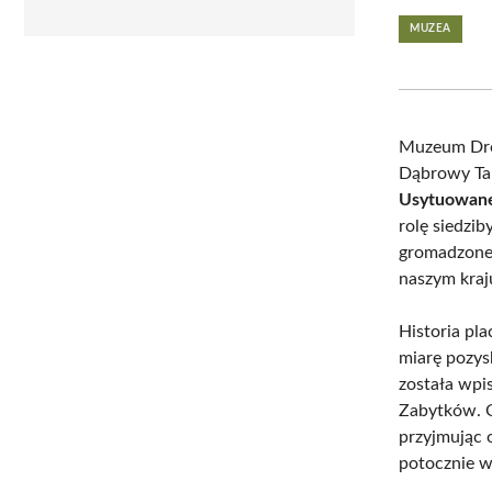
MUZEA
Muzeum Drog
Dąbrowy Tar
Usytuowane 
rolę siedzib
gromadzone 
naszym kraj
Historia pla
miarę pozys
została wpi
Zabytków. 
przyjmując 
potocznie w