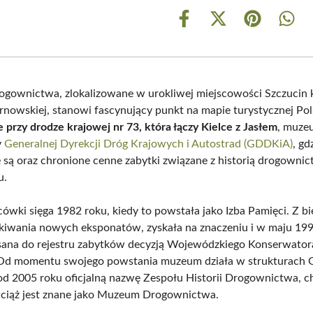
Share
Share
Share
Shar
on
on
on
on
Facebook
X
Pinterest
What
(Twitter)
ownictwa, zlokalizowane w urokliwej miejscowości Szczucin 
nowskiej, stanowi fascynujący punkt na mapie turystycznej Pol
przy drodze krajowej nr 73, która łączy Kielce z Jasłem
, muze
y
Generalnej Dyrekcji Dróg Krajowych i Autostrad (GDDKiA)
, gd
są oraz chronione cenne zabytki związane z historią drogowni
u.
cówki sięga 1982 roku, kiedy to powstała jako Izba Pamięci. Z bi
kiwania nowych eksponatów, zyskała na znaczeniu i w maju 19
sana do rejestru zabytków decyzją Wojewódzkiego Konserwator
Od momentu swojego powstania muzeum działa w strukturach
od 2005 roku oficjalną nazwę Zespołu Historii Drogownictwa, c
ciąż jest znane jako Muzeum Drogownictwa.