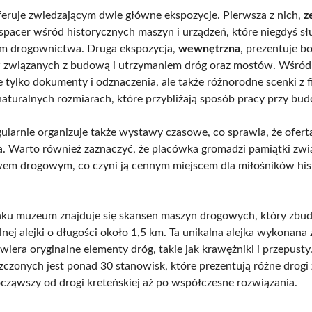
eruje zwiedzającym dwie główne ekspozycje. Pierwsza z nich,
z
spacer wśród historycznych maszyn i urządzeń, które niegdyś sł
m drogownictwa. Druga ekspozycja,
wewnętrzna
, prezentuje b
 związanych z budową i utrzymaniem dróg oraz mostów. Wśród
e tylko dokumenty i odznaczenia, ale także różnorodne scenki z 
naturalnych rozmiarach, które przybliżają sposób pracy przy bu
larnie organizuje także wystawy czasowe, co sprawia, że oferta 
. Warto również zaznaczyć, że placówka gromadzi pamiątki zwi
m drogowym, co czyni ją cennym miejscem dla miłośników hist
ku muzeum znajduje się skansen maszyn drogowych, który zb
lnej alejki o długości około 1,5 km. Ta unikalna alejka wykonana 
wiera oryginalne elementy dróg, takie jak krawężniki i przepust
szczonych jest ponad 30 stanowisk, które prezentują różne drogi
cząwszy od drogi kreteńskiej aż po współczesne rozwiązania.