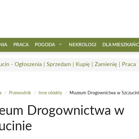
NIA
PRACA
POGODA
NEKROLOGI
DLA MIESZKAŃ
ucin - Ogłoszenia | Sprzedam | Kupię | Zamienię | Praca
a
/
Przewodnik
/
Inne obiekty
/
Muzeum Drogownictwa w Szczucini
eum Drogownictwa w
ucinie