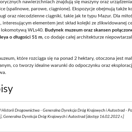
torycznych nawierzchniach znajdują się maszyny oraz urządzeni
lce (spalinowe, parowe, ciągnione). Ekspozycje obejmują także ko
ługi oraz niecodzienne ciągniki, takie jak te typu Mazur. Dla mił
ei, interesującym elementem jest skład kolejki ze zlikwidowanej c
 z lokomotywą WLs40.
Budynek muzeum oraz skansen połączon
eya o długości 51 m
, co dodaje całej architekturze niepowtarza
zeum, które rozciąga się na ponad 2 hektary, otoczona jest m
anym, co tworzy idealne warunki do odpoczynku oraz eksploracj
wa.
isy
 Historii Drogownictwa - Generalna Dyrekcja Dróg Krajowych i Autostrad - Po
e], Generalna Dyrekcja Dróg Krajowych i Autostrad [dostęp 16.02.2022 r.]