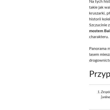
Na tych his
takie jak wa
kruszarki, p
historii kol
Szczucinie
mostem Bail
charakteru.
Panorama mu
lasem miesz
drogownict
Przyp
Zespół
[onlin