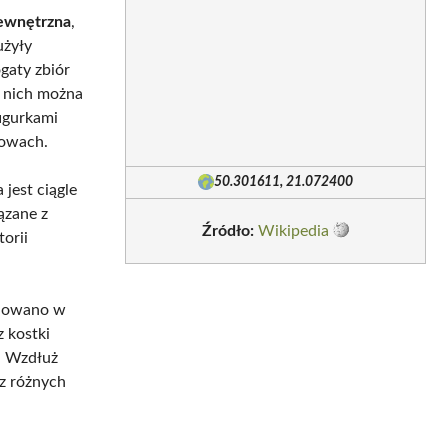
ewnętrzna
,
użyły
ogaty zbiór
 nich można
figurkami
dowach.
50.301611, 21.072400
jest ciągle
ązane z
Źródło:
Wikipedia
orii
udowano w
z kostki
y. Wzdłuż
 z różnych