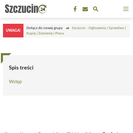
Przejdź
M
do
treści
Dołącz do nowej grupy
Szczucin - Ogłoszenia | Sprzedam |
UWAGA!
Kupię | Zamienię | Praca
Spis treści
Wstęp