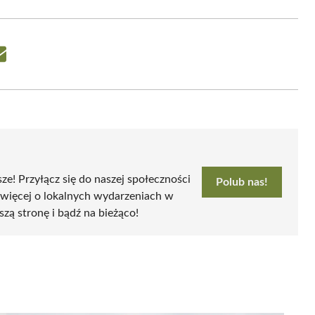
Share
on
Email
sze! Przyłącz się do naszej społeczności
Polub nas!
 więcej o lokalnych wydarzeniach w
szą stronę i bądź na bieżąco!