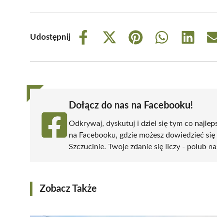
Udostępnij
Share
Share
Share
Share
Share
on
on
on
on
on
Facebook
X
Pinterest
WhatsApp
LinkedIn
(Twitter)
Dołącz do nas na Facebooku!
Odkrywaj, dyskutuj i dziel się tym co najlep
na Facebooku, gdzie możesz dowiedzieć się
Szczucinie. Twoje zdanie się liczy - polub na
Zobacz Także