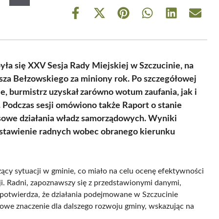
Share
Share
Share
Share
Share
Share
on
on
on
on
on
on
Facebook
X
Pinterest
WhatsApp
LinkedIn
Email
(Twitter)
ła się XXV Sesja Rady Miejskiej w Szczucinie, na
asza Bełzowskiego za miniony rok. Po szczegółowej
, burmistrz uzyskał zarówno wotum zaufania, jak i
 Podczas sesji omówiono także Raport o stanie
sowe działania władz samorządowych. Wyniki
stawienie radnych wobec obranego kierunku
cy sytuacji w gminie, co miało na celu ocenę efektywności
ji. Radni, zapoznawszy się z przedstawionymi danymi,
o potwierdza, że działania podejmowane w Szczucinie
zowe znaczenie dla dalszego rozwoju gminy, wskazując na