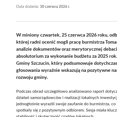
Data dodania:
30 czerwca 2026 r.
W miniony czwartek, 25 czerwca 2026 roku, odby
której radni ocenić mogli pracę burmistrza Tom
analizie dokumentów oraz merytorycznej debacie
absolutorium za wykonanie budżetu za 2025 rok.
Gminy Szczucin, który podsumowuje dotychcza
głosowania wyraźnie wskazują na pozytywne na
rozwoju gminy.
Podczas obrad szczegółowo analizowano raport dotyczą
działań samorządowców i realizacji lokalnych inwestyc
jednogłośnie wyrazili swoje zaufanie do burmistrza, c
spotkały się z pozytywnym odbiorem. Sesja miała kluc
stabilność i skuteczność rządów lokalnych.