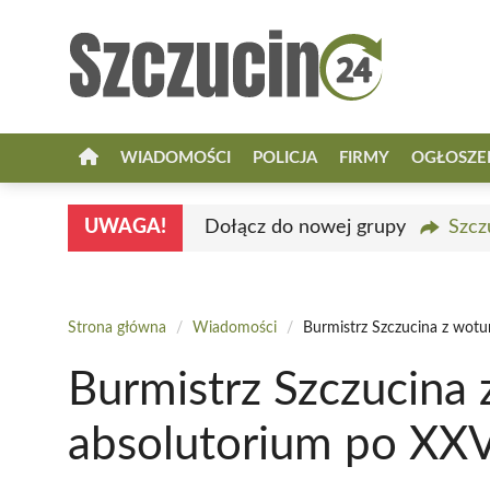
Przejdź
do
treści
WIADOMOŚCI
POLICJA
FIRMY
OGŁOSZE
UWAGA!
Dołącz do nowej grupy
Szcz
Strona główna
/
Wiadomości
/
Burmistrz Szczucina z wotum
Burmistrz Szczucina 
absolutorium po XXV 