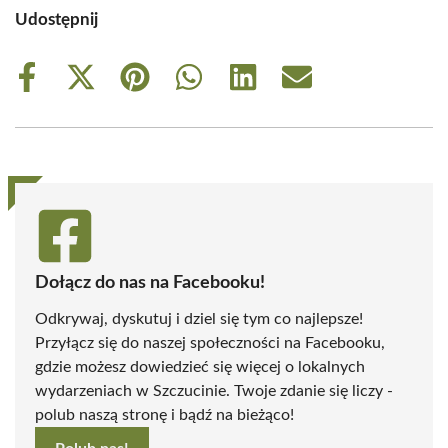
Udostępnij
Share
Share
Share
Share
Share
Share
on
on
on
on
on
on
Facebook
X
Pinterest
WhatsApp
LinkedIn
Email
(Twitter)
Dołącz do nas na Facebooku!
Odkrywaj, dyskutuj i dziel się tym co najlepsze!
Przyłącz się do naszej społeczności na Facebooku,
gdzie możesz dowiedzieć się więcej o lokalnych
wydarzeniach w Szczucinie. Twoje zdanie się liczy -
polub naszą stronę i bądź na bieżąco!