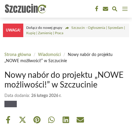
Przejdź
M
do
treści
Dołącz do nowej grupy
Szczucin - Ogłoszenia | Sprzedam |
UWAGA!
Kupię | Zamienię | Praca
Strona główna
/
Wiadomości
/
Nowy nabór do projektu
„NOWE możliwości!” w Szczucinie
Nowy nabór do projektu „NOWE
możliwości!” w Szczucinie
Data dodania:
26 lutego 2026 r.
Share
Share
Share
Share
Share
Share
on
on
on
on
on
on
Facebook
X
Pinterest
WhatsApp
LinkedIn
Email