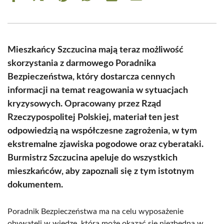
on
on
on
on
on
on
Facebook
X
Pinterest
WhatsApp
LinkedIn
Email
(Twitter)
Mieszkańcy Szczucina mają teraz możliwość
skorzystania z darmowego Poradnika
Bezpieczeństwa, który dostarcza cennych
informacji na temat reagowania w sytuacjach
kryzysowych. Opracowany przez Rząd
Rzeczypospolitej Polskiej, materiał ten jest
odpowiedzią na współczesne zagrożenia, w tym
ekstremalne zjawiska pogodowe oraz cyberataki.
Burmistrz Szczucina apeluje do wszystkich
mieszkańców, aby zapoznali się z tym istotnym
dokumentem.
Poradnik Bezpieczeństwa ma na celu wyposażenie
obywateli w wiedzę, która może okazać się niezbędna w