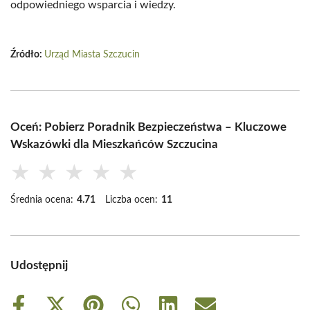
odpowiedniego wsparcia i wiedzy.
Źródło:
Urząd Miasta Szczucin
Oceń: Pobierz Poradnik Bezpieczeństwa – Kluczowe
Wskazówki dla Mieszkańców Szczucina
★
★
★
★
★
Średnia ocena:
4.71
Liczba ocen:
11
Udostępnij
Share
Share
Share
Share
Share
Share