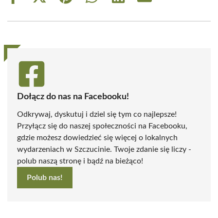
on
on
on
on
on
on
Facebook
X
Pinterest
WhatsApp
LinkedIn
Email
(Twitter)
Dołącz do nas na Facebooku!
Odkrywaj, dyskutuj i dziel się tym co najlepsze!
Przyłącz się do naszej społeczności na Facebooku,
gdzie możesz dowiedzieć się więcej o lokalnych
wydarzeniach w Szczucinie. Twoje zdanie się liczy -
polub naszą stronę i bądź na bieżąco!
Polub nas!