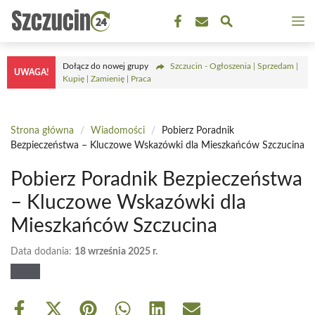
Przejdź
M
do
treści
Dołącz do nowej grupy
Szczucin - Ogłoszenia | Sprzedam |
UWAGA!
Kupię | Zamienię | Praca
Strona główna
/
Wiadomości
/
Pobierz Poradnik
Bezpieczeństwa – Kluczowe Wskazówki dla Mieszkańców Szczucina
Pobierz Poradnik Bezpieczeństwa
– Kluczowe Wskazówki dla
Mieszkańców Szczucina
Data dodania:
18 września 2025 r.
Share
Share
Share
Share
Share
Share