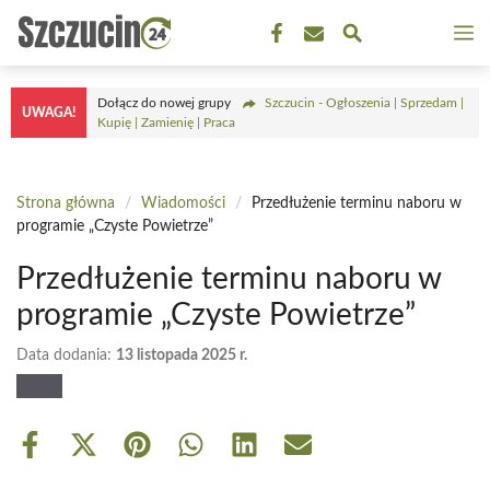
Przejdź
M
do
treści
Dołącz do nowej grupy
Szczucin - Ogłoszenia | Sprzedam |
UWAGA!
Kupię | Zamienię | Praca
Strona główna
/
Wiadomości
/
Przedłużenie terminu naboru w
programie „Czyste Powietrze”
Przedłużenie terminu naboru w
programie „Czyste Powietrze”
Data dodania:
13 listopada 2025 r.
Share
Share
Share
Share
Share
Share
on
on
on
on
on
on
Facebook
X
Pinterest
WhatsApp
LinkedIn
Email