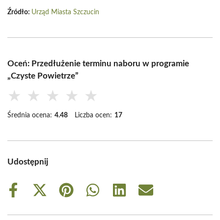
Źródło:
Urząd Miasta Szczucin
Oceń: Przedłużenie terminu naboru w programie
„Czyste Powietrze”
★
★
★
★
★
Średnia ocena:
4.48
Liczba ocen:
17
Udostępnij
Share
Share
Share
Share
Share
Share
on
on
on
on
on
on
Facebook
X
Pinterest
WhatsApp
LinkedIn
Email
(Twitter)