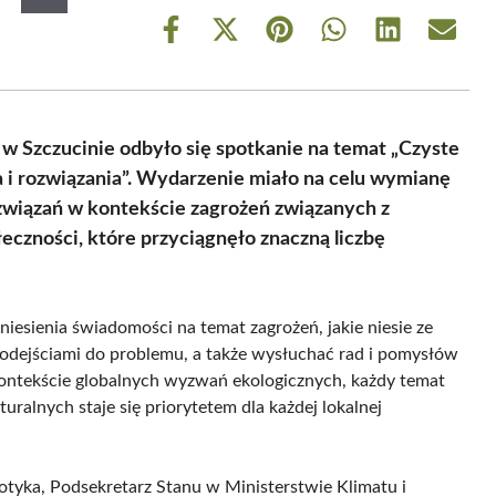
Share
Share
Share
Share
Share
Share
on
on
on
on
on
on
Facebook
X
Pinterest
WhatsApp
LinkedIn
Email
(Twitter)
 Szczucinie odbyło się spotkanie na temat „Czyste
 i rozwiązania”. Wydarzenie miało na celu wymianę
związań w kontekście zagrożeń związanych z
łeczności, które przyciągnęło znaczną liczbę
esienia świadomości na temat zagrożeń, jakie niesie ze
podejściami do problemu, a także wysłuchać rad i pomysłów
kontekście globalnych wyzwań ekologicznych, każdy temat
alnych staje się priorytetem dla każdej lokalnej
tyka, Podsekretarz Stanu w Ministerstwie Klimatu i