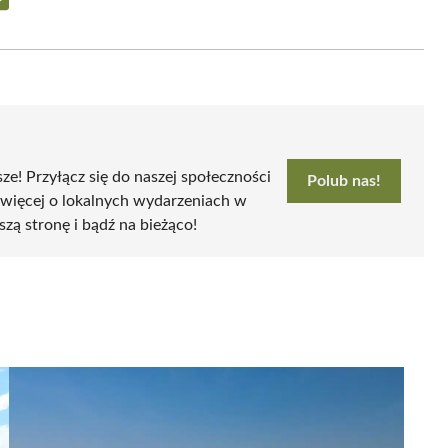
Share
on
Email
sze! Przyłącz się do naszej społeczności
Polub nas!
 więcej o lokalnych wydarzeniach w
szą stronę i bądź na bieżąco!