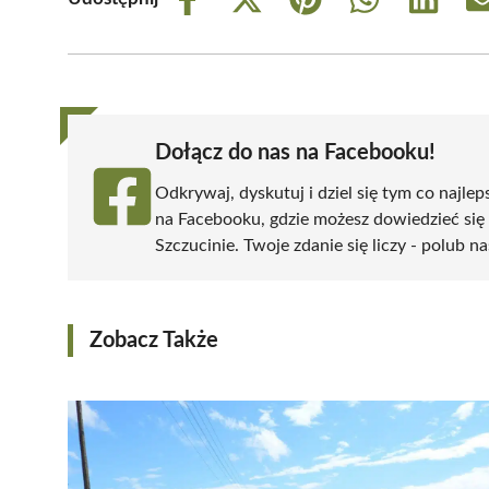
Share
Share
Share
Share
Share
on
on
on
on
on
Facebook
X
Pinterest
WhatsApp
LinkedIn
(Twitter)
Dołącz do nas na Facebooku!
Odkrywaj, dyskutuj i dziel się tym co najlep
na Facebooku, gdzie możesz dowiedzieć się
Szczucinie. Twoje zdanie się liczy - polub na
Zobacz Także