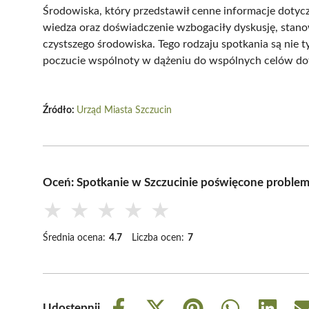
Środowiska, który przedstawił cenne informacje dotycz
wiedza oraz doświadczenie wzbogaciły dyskusję, stanow
czystszego środowiska. Tego rodzaju spotkania są nie ty
poczucie wspólnoty w dążeniu do wspólnych celów dot
Źródło:
Urząd Miasta Szczucin
Oceń: Spotkanie w Szczucinie poświęcone proble
★
★
★
★
★
Średnia ocena:
4.7
Liczba ocen:
7
Udostępnij