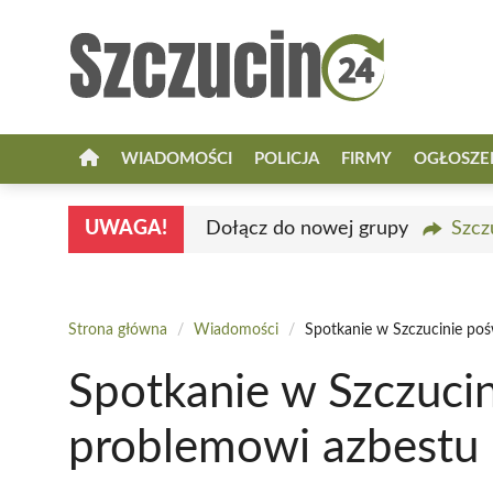
Przejdź
do
treści
WIADOMOŚCI
POLICJA
FIRMY
OGŁOSZE
UWAGA!
Dołącz do nowej grupy
Szcz
Strona główna
/
Wiadomości
/
Spotkanie w Szczucinie po
Spotkanie w Szczuci
problemowi azbestu