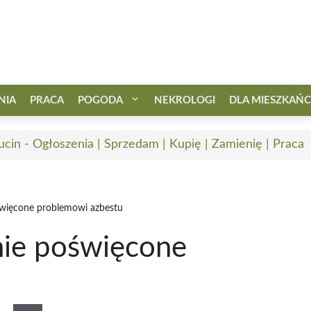
NIA
PRACA
POGODA
NEKROLOGI
DLA MIESZKAŃ
ucin - Ogłoszenia | Sprzedam | Kupię | Zamienię | Praca
święcone problemowi azbestu
nie poświęcone