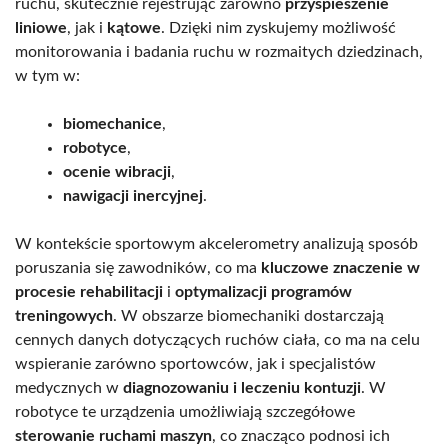
ruchu, skutecznie rejestrując zarówno
przyspieszenie
liniowe
, jak i
kątowe
. Dzięki nim zyskujemy możliwość
monitorowania i badania ruchu w rozmaitych dziedzinach,
w tym w:
biomechanice
,
robotyce
,
ocenie wibracji
,
nawigacji inercyjnej
.
W kontekście sportowym akcelerometry analizują sposób
poruszania się zawodników, co ma
kluczowe znaczenie w
procesie rehabilitacji
i
optymalizacji programów
treningowych
. W obszarze biomechaniki dostarczają
cennych danych dotyczących ruchów ciała, co ma na celu
wspieranie zarówno sportowców, jak i specjalistów
medycznych w
diagnozowaniu i leczeniu kontuzji
. W
robotyce te urządzenia umożliwiają szczegółowe
sterowanie ruchami maszyn
, co znacząco podnosi ich