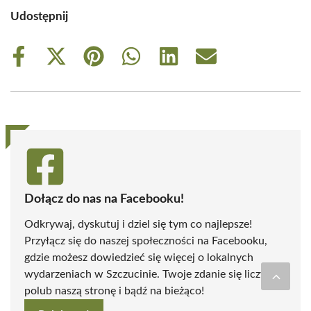
Udostępnij
Share
Share
Share
Share
Share
Share
on
on
on
on
on
on
Facebook
X
Pinterest
WhatsApp
LinkedIn
Email
(Twitter)
Dołącz do nas na Facebooku!
Odkrywaj, dyskutuj i dziel się tym co najlepsze!
Przyłącz się do naszej społeczności na Facebooku,
gdzie możesz dowiedzieć się więcej o lokalnych
wydarzeniach w Szczucinie. Twoje zdanie się liczy -
polub naszą stronę i bądź na bieżąco!