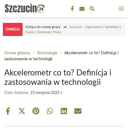
Przejdź
M
do
treści
Dołącz do nowej grupy
Szczucin - Ogłoszenia | Sprzedam |
UWAGA!
Kupię | Zamienię | Praca
Strona główna
/
Technologie
/
Akcelerometr co to? Definicja i
zastosowania w technologii
Akcelerometr co to? Definicja i
zastosowania w technologii
Data dodania:
23 sierpnia 2025 r.
Share
Share
Share
Share
Share
Share
on
on
on
on
on
on
Facebook
X
Pinterest
WhatsApp
LinkedIn
Email
(Twitter)