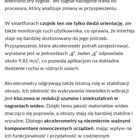
elektroniczny sygnał. Ten sygnał następnie trafia do
procesora, który analizuje zmiany w przyspieszeniu.
W smartfonach
czujnik ten nie tylko śledzi orientację
, ale
także monitoruje ruch użytkownika, co sprawia, że interfejs
staje się bardziej dostosowany do jego potrzeb.
Przyspieszenie, które akcelerometr potrafi zarejestrować,
wyrażane jest w jednostkach „g”. Jeden „g” odpowiada
około 9,81 m/s², co pozwala aplikacjom na dokładne
śledzenie ruchu w różnych osiach.
Akcelerometry odgrywają także istotną rolę w stabilizacji
obrazu. Ich zdolność do wykrywania niewielkich wibracji
jest
kluczowa w redukcji szumów i zniekształceń w
nagraniach wideo
. Dzięki temu jakość materiałów wideo
znacząco się poprawia, a obrazy stają się bardziej stabilne i
wyraźne. Dlatego
akcelerometry są niezmiernie ważnymi
komponentami nowoczesnych urządzeń
, mając wpływ na
ich funkcjonalność i przydatność w codziennym