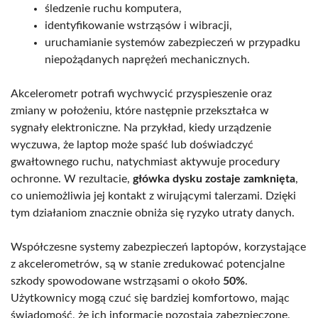
śledzenie ruchu komputera,
identyfikowanie wstrząsów i wibracji,
uruchamianie systemów zabezpieczeń w przypadku
niepożądanych naprężeń mechanicznych.
Akcelerometr potrafi wychwycić przyspieszenie oraz
zmiany w położeniu, które następnie przekształca w
sygnały elektroniczne. Na przykład, kiedy urządzenie
wyczuwa, że laptop może spaść lub doświadczyć
gwałtownego ruchu, natychmiast aktywuje procedury
ochronne. W rezultacie,
główka dysku zostaje zamknięta
,
co uniemożliwia jej kontakt z wirującymi talerzami. Dzięki
tym działaniom znacznie obniża się ryzyko utraty danych.
Współczesne systemy zabezpieczeń laptopów, korzystające
z akcelerometrów, są w stanie zredukować potencjalne
szkody spowodowane wstrząsami o około
50%
.
Użytkownicy mogą czuć się bardziej komfortowo, mając
świadomość, że ich informacje pozostają zabezpieczone,